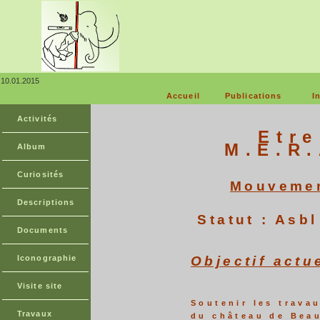
10.01.2015
Accueil
Publications
I
Activités
Etr
M.E.R.
Album
Curiosités
Mouvemen
Descriptions
Statut : As
Documents
Iconographie
Objectif act
Visite site
Soutenir les trava
Travaux
du
château de Beau