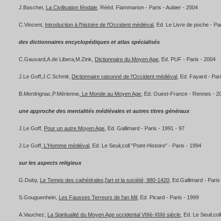
J.Baschet,
La Civilisation féodale
, Rééd. Flammarion - Paris - Aubier - 2004
C.Vincent,
Introduction à l'histoire de l'Occident médiéval
, Ed. Le Livre de poche - Pa
des dictionnaires encyclopédiques et atlas spécialisés
C.Gauvard,A.de Libera,M.Zink,
Dictionnaire du Moyen Age
, Ed. PUF - Paris - 2004
J.Le Goff,J.C.Schmit,
Dictionnaire raisonné de l'Occident médiéval
, Ed. Fayard - Par
B.Merdrignac,P.Mérienne,
Le Monde au Moyen Age
, Ed. Ouest-France - Rennes - 2
une approche des mentalités médiévales et autres titres généraux
J.Le Goff,
Pour un autre Moyen Age
, Ed. Gallimard - Paris - 1991 - 97
J.Le Goff,
L'Homme médiéval
, Ed. Le Seuil,coll "Point-Histoire" - Paris - 1994
sur les aspects religieux
G.Duby,
Le Temps des cathédrales,l'art et la société, 980-1420
, Ed.Gallimard - Paris
S.Gouguenhein,
Les Fausses Terreurs de l'an Mil
, Ed. Picard - Paris - 1999
A.Vauchez,
La Spiritualité du Moyen Age occidental VIIIè-XIIIè siècle
, Ed. Le Seuil,col