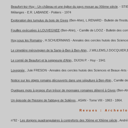
Beaufort-lez-Huy - Un château et une église du pays mosan au XIIème siècle
. - ST
Mélanges - E.R. LABANDE - Poitiers - 1974
Exploration des tumulus du bois de Gives
(Ben-Ahin), L.RENARD - Bulletin de l'Instit
Fouilles exécutées à LOUVEGNEE
(Ben-Ahin), - Camille de LOOZ - Bulletin des com
Huy,sous les Romains
-, H.SCHUERMANS - Annales des cercles hutois des Science
Le cimetière mérovingien de la Sarte-à-Ben à Ben-Ahin
., J.WILLEMS,J.DOCQUIER,E.
Le comté de Beaufort et la seigneurie d'Ahin
., DIJON P. - Huy - 1941
Lovegnée
., Jule FRESON - Annales des cercles hutois des Sciences et Beaux-Arts 
Notice sur les objets romains,découverts dans une sépulture à Ben-Ahin
., Camille 
Quelques mots à propos d'un trésor de monnaies romaines déterré à Gives
(Ben-Ahi
Un épisode de l'histoire de l'abbaye de Solières
., ASAN - Tome VIII - 1863 - 1864.
Revues : Archeol
n°82 -
Les donjons quadrangulaires à contreforts des XIème et XIIème siècle
., And