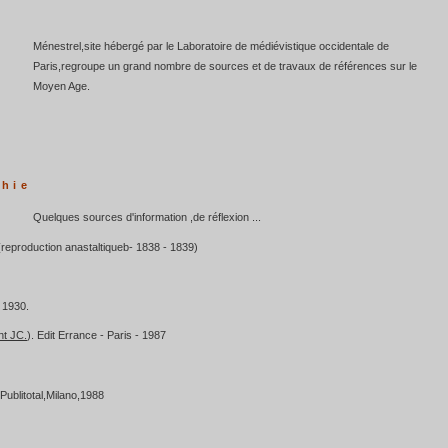
Ménestrel,site hébergé par le Laboratoire de médiévistique occidentale de
Paris,regroupe un grand nombre de sources et de travaux de références sur le
Moyen Age.
phie
Quelques sources d'information ,de réflexion ...
- (reproduction anastaltiqueb- 1838 - 1839)
 1930.
nt JC.
). Edit Errance - Paris - 1987
 Publitotal,Milano,1988