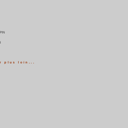
PIN
N
r plus loin...