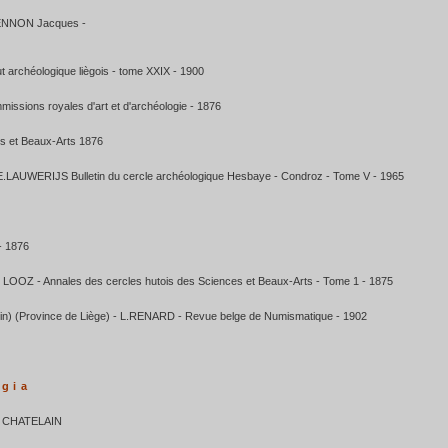
IENNON Jacques -
ut archéologique liègois - tome XXIX - 1900
missions royales d'art et d'archéologie - 1876
s et Beaux-Arts 1876
LAUWERIJS Bulletin du cercle archéologique Hesbaye - Condroz - Tome V - 1965
- 1876
de LOOZ - Annales des cercles hutois des Sciences et Beaux-Arts - Tome 1 - 1875
n) (Province de Liège) - L.RENARD - Revue belge de Numismatique - 1902
ogia
ré CHATELAIN