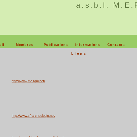
a.s.b.l. M.E
eil
Membres
Publications
Informations
Contacts
Liens
http://www.mesqui.net/
http://www.sf-archeologie.net/