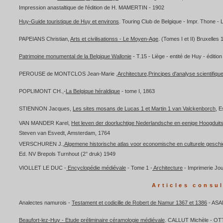
Impression anastaltique de l'édition de H. MAMERTIN - 1902
Huy-Guide touristique de Huy et environs
. Touring Club de Belgique - Impr. Thone -
PAPEIANS Christian,
Arts et civilisationss - Le Moyen-Age
. (Tomes I et II) Bruxelles
Patrimoine monumental de la Belgique Wallonie
- T.15 - Liège - entité de Huy - éditio
PEROUSE de MONTCLOS Jean-Marie ,
Architecture,Principes d'analyse scientifiqu
POPLIMONT CH.,-
La Belgique héraldique
- tome I, 1863
STIENNON Jacques,
Les sites mosans de Lucas 1 et Martin 1 van Valckenborch
, E
VAN MANDER Karel,
Het leven der doorluchtige Nederlandsche en eenige Hoogduit
Steven van Esvedt, Amsterdam, 1764
VERSCHUREN J.,
Algemene historische atlas voor economische en culturele geschi
Ed. NV Brepols Turnhout (2° druk) 1949
VIOLLET LE DUC -
Encyclopédie médiévale
- Tome 1 -
Architecture
- Imprimerie Jou
Articles consu
Analectes namurois -
Testament et codicille de Robert de Namur 1367 et 1386
- ASA
Beaufort-lez-Huy - Etude préliminaire céramologie médiévale
. CALLUT Michèle - OTTE 