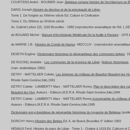
COURTENS André - ROUBIER Jean ,
Belgique romane,histoire de l'architecture en 
DARIS Joseph,
Histoire du diocèse et de la principauté de Liège
,
Tome 1. De l'origine au XIIIéme siècle Ed. Culture et Civilisation
Tome 2. Du XIIIème au XIVème siècle
Av. Gabriel Lebon 115, 1160 Bruxelles - 1980 (reproduction anastaltique de l'éd. 
de BOUARD Michel -
Manuel d'Archéologie Médiévale.De la fouille à l'histoire
- 1975 
de MARNE J.B. -
Histoire du Comté de Namur
- MDCCLIV - (reproduction anastaltiqu
DESEYN Eugène -
Dictionnaire historique et géographique des communes belges
- 1
DE RIJCKEL Amédée -
Les communes de la province de Liège
-
Notices historiques
.
(repr. analstatique 1982)
DETRY - MATTELAER Colette,
Les énigmes du château de Beaufort,Beaufort-lez-Hu
Rhode-Saint-Genèse,folio,1991
DETRY Colette - LAMBERTY Marc - MATTELAER Ronny,
Plan et description des ru
Beaufort-lez-Huy
, Auteurs - Editeurs,M.E.R.A. Rhode-Saint-Genèse,folio;1994
DETRY Colette - LAMBERTY Marc - MATTELAER Ronny
,
Iconographie du château d
Auteurs - Editeurs,M.E.R.A. Rhode-Saint-Genèse,folio;1995
Dictionnaire encyclopédique de géographie historique du royaume de Belgique
(publi
DORCHY Henry,
Histoire des Belges
,Ed. A. de Boeck,Bruxelles 6° édition 1983
HENAUX Ferd.
Histoire du pays de Liège
- Tome 1 - Origine à 1419,Ed. Cultrure et Ci