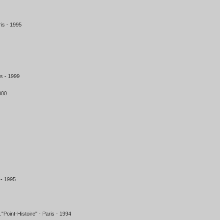
ris - 1995
is - 1999
000
 - 1995
l."Point-Histoire" - Paris - 1994