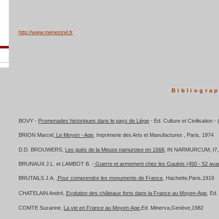
http://www.menestrel.fr
Bibliogra
BOVY -
Promenades historiques dans le pays de Liège
- Ed. Culture et Civilisation 
BRION Marcel,
Le Moyen - Age
, Imprimerie des Arts et Manufactures , Paris, 1974
D.D. BROUWERS,
Les gués de la Meuse namuroise en 1568
, IN NARMURCUM, t7,
BRUNAUX J.L. et LAMBOT B. -
Guerre et armement chez les Gaulois (450 - 52 ava
BRUTAILS J.A. ,
Pour comprendre les monuments de France
, Hachette,Paris,1919
CHATELAIN André,
Evolution des châteaux forts dans la France au Moyen-Age
, Ed.
COMTE Suzanne,
La vie en France au Moyen-Age
,Ed. Minerva,Genève,1982