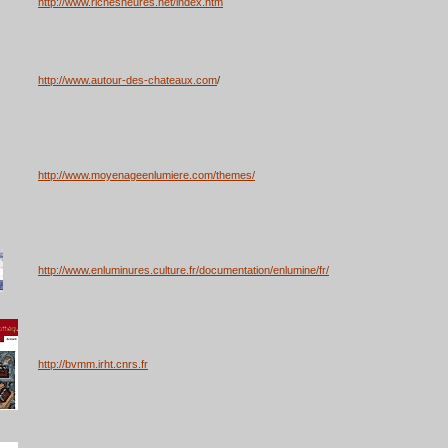
http://www.richesheures.net/index.htm
http://www.autour-des-chateaux.com
/
http://www.moyenageenlumiere.com/themes/
http://www.enluminures.culture.fr/documentation/enlumine/fr/
http://bvmm.irht.cnrs.fr