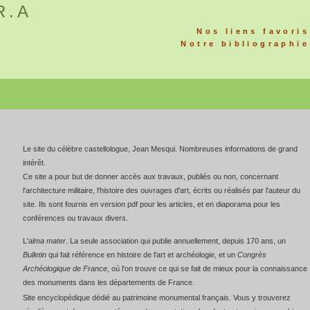
.R.A
Nos liens favoris
Notre bibliographie
Le site du célèbre castellologue, Jean Mesqui. Nombreuses informations de grand
intérêt.
Ce site a pour but de donner accès aux travaux, publiés ou non, concernant
l'architecture militaire, l'histoire des ouvrages d'art, écrits ou réalisés par l'auteur du
site. Ils sont fournis en version pdf pour les articles, et en diaporama pour les
conférences ou travaux divers.
L'
alma mater
. La seule association qui publie annuellement, depuis 170 ans, un
Bulletin
qui fait référence en histoire de l'art et archéologie, et un
Congrès
Archéologique de France
, où l'on trouve ce qui se fait de mieux pour la connaissance
des monuments dans les départements de France.
Site encyclopédique dédié au patrimoine monumental français. Vous y trouverez