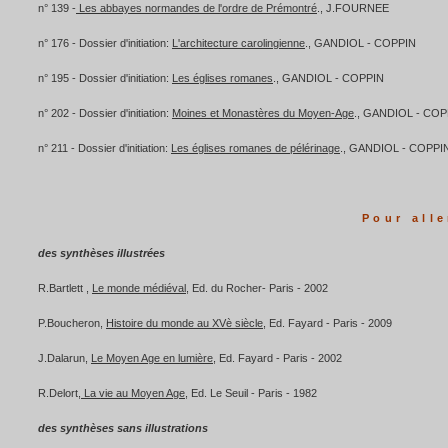
n° 139 -
Les abbayes normandes de l'ordre de Prémontré
., J.FOURNEE
n° 176 - Dossier d'initiation:
L'architecture carolingienne
., GANDIOL - COPPIN
n° 195 - Dossier d'initiation:
Les églises romanes
., GANDIOL - COPPIN
n° 202 - Dossier d'initiation:
Moines et Monastères du Moyen-Age
., GANDIOL - COP
n° 211 - Dossier d'initiation:
Les églises romanes de pélérinage
., GANDIOL - COPPI
Pour alle
des synthèses illustrées
R.Bartlett ,
Le monde médiéval
, Ed. du Rocher- Paris - 2002
P.Boucheron,
Histoire du monde au XVè siècle
, Ed. Fayard - Paris - 2009
J.Dalarun,
Le Moyen Age en lumière
, Ed. Fayard - Paris - 2002
R.Delort,
La vie au Moyen Age
, Ed. Le Seuil - Paris - 1982
des synthèses sans illustrations