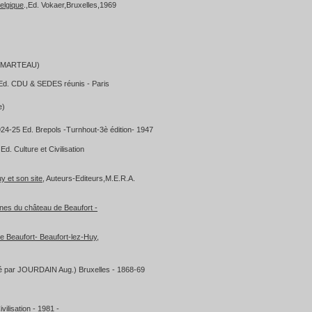
Belgique
.,Ed. Vokaer,Bruxelles,1969
L.DEMARTEAU)
Ed. CDU & SEDES réunis - Paris
e)
924-25 Ed. Brepols -Turnhout-3è édition- 1947
 Ed. Culture et Civilisation
y et son site
, Auteurs-Editeurs,M.E.R.A.
ines du château de Beaufort -
e Beaufort- Beaufort-lez-Huy
,
é par JOURDAIN Aug.) Bruxelles - 1868-69
vilisation - 1981 -