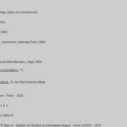
 Liège (date non mentionnée)
 1991
n 1990
e
.,Imprimerie nationale,Paris,1989
ssai d'identification, Liège 1954
scheSchilders
, T1
edenis
, St Jan Berchmanscollege
ve - Paris - 1920
ltés
N 1865-67
Marcel - Bulletin de l'Institut archéologique liègois - tome LXXXIV - 1972