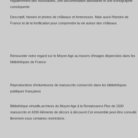
régulièrement des nouveautés, une documentation abondante et une iconographie
conséquente
Descriptif, histoire et photos de châteaux et forteresses. Mais aussi l'histoire de
France et de la fortification pour comprendre la vie autour des châteaux.
Renouveler notre regard sur le Moyen Age au travers d'images dispersées dans les
bibliothèques de France
Reproductions d'enluminures de manuscrits conservés dans les bibliothèques
publiques françaises
Bibliothèque virtuelle,archives du Moyen Age à la Renaissance.Plus de 1500
manuscrits et 4200 éléments de décors à découvrir.Cet ensemble peut-être consulté
librement sous certaines restrictions.