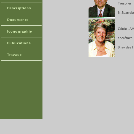
Trésorier
Descriptions
6, Sparreb
Documents
Cécile L
Iconographie
secrétaire
Publications
8, av des
Travaux