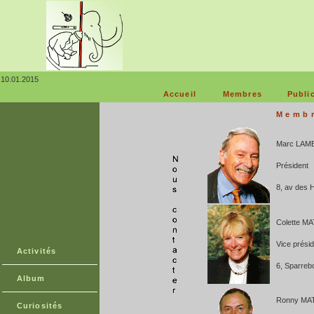
10.01.2015
Accueil
Membres
Publi
Membr
Marc LAM
Président
8, av des
Colette 
Vice prési
Activités
6, Sparreb
Album
Ronny MA
Curiosités