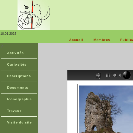
10.01.2015
Accueil
Membres
Public
A
Activités
Curiosités
Descriptions
Documents
Iconographie
Travaux
Visite du site